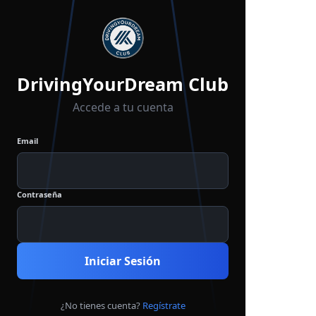
DrivingYourDream Club
Accede a tu cuenta
Email
Contraseña
Iniciar Sesión
¿No tienes cuenta?
Regístrate